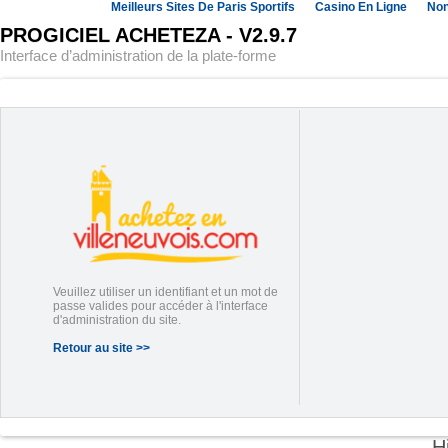
Meilleurs Sites De Paris Sportifs
Casino En Ligne
Non
PROGICIEL ACHETEZA - V2.9.7
Interface d’administration de la plate-forme
Veuillez utiliser un identifiant et un mot de
passe valides pour accéder à l'interface
d'administration du site.
Retour au site >>
H