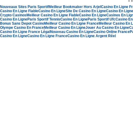
Nouveaux Sites Paris Sportif
Meilleur Bookmaker Hors Arjel
Casino En Ligne F
Casino En Ligne Fiable
Casino En Ligne
Site De Casino En Ligne
Casino En Lign
Crypto Casinos
Meilleur Casino En Ligne Fiable
Casino En Ligne
Casinos En Lign
Casino En Ligne
Paris Sportif Tennis
Casino En Ligne
Paris Sportif Ufc
Casino En
Bonus Sans Depot Casino
Meilleur Casino En Ligne France
Meilleur Casino En 
Olympe Casino En France
Meilleur Casino En Ligne
Jouer Au Casino En Ligne
Ca
Casino En Ligne France Légal
Nouveau Casino En Ligne
Casino Online France
Pa
Casino En Ligne
Casino En Ligne France
Casino En Ligne Argent Réel