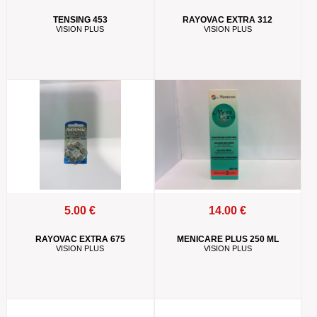
TENSING 453
RAYOVAC EXTRA 312
VISION PLUS
VISION PLUS
5.00 €
14.00 €
RAYOVAC EXTRA 675
MENICARE PLUS 250 ML
VISION PLUS
VISION PLUS