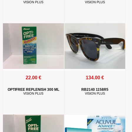
VISION PLUS
VISION PLUS
22.00 €
134.00 €
OPTIFREE REPLENISH 300 ML
RB2140 1158R5
VISION PLUS
VISION PLUS