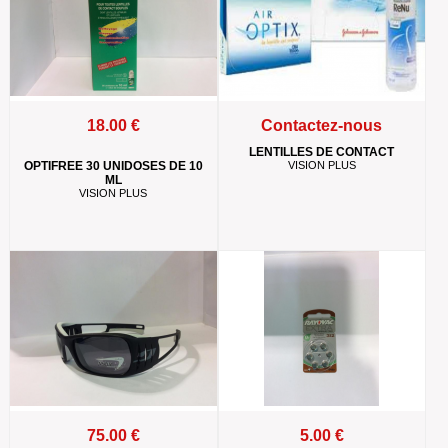
18.00 €
Contactez-nous
LENTILLES DE CONTACT
OPTIFREE 30 UNIDOSES DE 10
VISION PLUS
ML
VISION PLUS
75.00 €
5.00 €