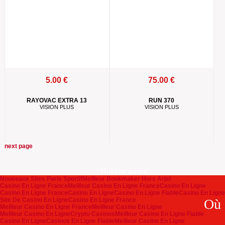
5.00 €
75.00 €
RAYOVAC EXTRA 13
RUN 370
VISION PLUS
VISION PLUS
next page
Hidden gems
Nouveaux Sites Paris Sportif
Meilleur Bookmaker Hors Arjel
Casino En Ligne France
Meilleur Casino En Ligne France
Casino En Ligne
Casino En Ligne France
Casino En Ligne
Casino En Ligne Fiable
Casino En Ligne
Site De Casino En Ligne
Casino En Ligne France
Où
Meilleur Casino En Ligne France
Meilleur Casino En Ligne
Meilleur Casino En Ligne
Crypto Casinos
Meilleur Casino En Ligne Fiable
Casino En Ligne
Casinos En Ligne Fiable
Meilleur Casino En Ligne