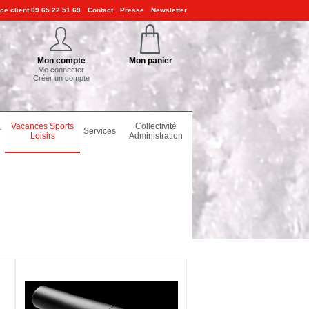
ce client
09 65 22 51 69
Contact
Presse
Newsletter
Mon compte
Mon panier
Me connecter
Créer un compte
Vacances Sports
Collectivité
r
Services
Loisirs
Administration