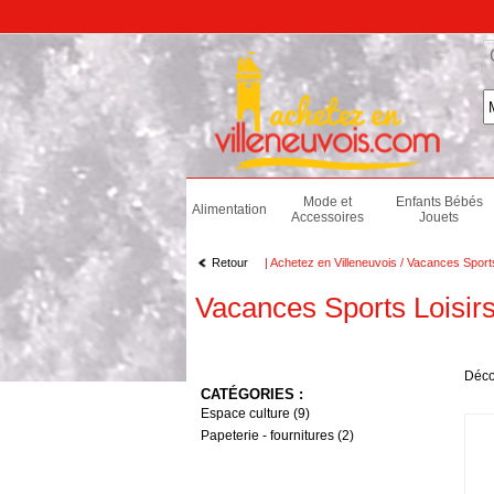
Mode et
Enfants Bébés
Alimentation
Accessoires
Jouets
Retour
|
Achetez en Villeneuvois
/ Vacances Sports
Vacances Sports Loisir
Déco
CATÉGORIES :
Espace culture (9)
Papeterie - fournitures (2)