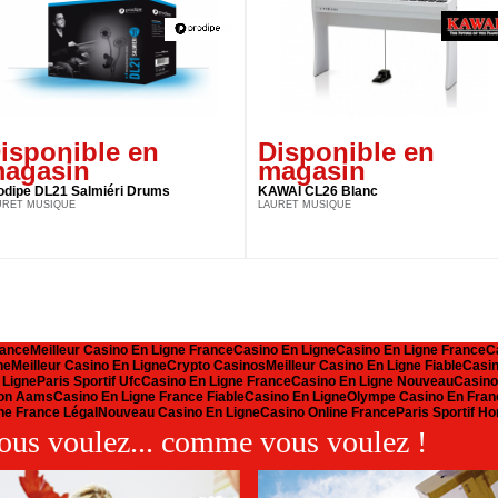
isponible en
Disponible en
agasin
magasin
odipe DL21 Salmiéri Drums
KAWAI CL26 Blanc
URET MUSIQUE
LAURET MUSIQUE
Hidden gems
rance
Meilleur Casino En Ligne France
Casino En Ligne
Casino En Ligne France
C
ne
Meilleur Casino En Ligne
Crypto Casinos
Meilleur Casino En Ligne Fiable
Casin
 Ligne
Paris Sportif Ufc
Casino En Ligne France
Casino En Ligne Nouveau
Casino
on Aams
Casino En Ligne France Fiable
Casino En Ligne
Olympe Casino En Fran
ne France Légal
Nouveau Casino En Ligne
Casino Online France
Paris Sportif Ho
ous voulez... comme vous voulez !