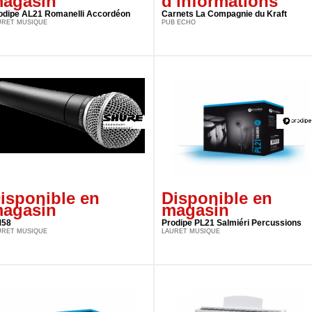
agasin
d'informations
odipe AL21 Romanelli Accordéon
Carnets La Compagnie du Kraft
URET MUSIQUE
PUB ECHO
isponible en
Disponible en
agasin
magasin
58
Prodipe PL21 Salmiéri Percussions
URET MUSIQUE
LAURET MUSIQUE