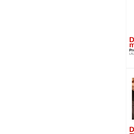
D
m
Pr
LA
D