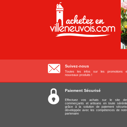
Suivez-nous
Toutes les infos sur les promotions e
nouveaux produits !
Paiement Sécurisé
Effectuez vos achats sur le site de
commerçants et artisans en toute sérénit
grâce à la solution de paiement sécuris
développée avec les compétences de notr
partenaire