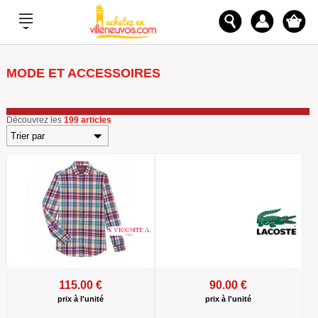
MODE ET ACCESSOIRES
Découvrez les
199 articles
115.00 €
90.00 €
prix à l'unité
prix à l'unité