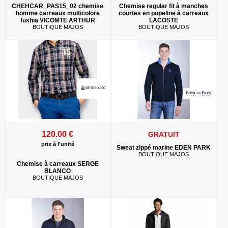
CHEHCAR_PAS15_02 chemise
Chemise regular fit à manches
homme carreaux multicolore
courtes en popeline à carreaux
fushia VICOMTE ARTHUR
LACOSTE
BOUTIQUE MAJOS
BOUTIQUE MAJOS
120.00 €
GRATUIT
prix à l'unité
Sweat zippé marine EDEN PARK
BOUTIQUE MAJOS
Chemise à carreaux SERGE
BLANCO
BOUTIQUE MAJOS