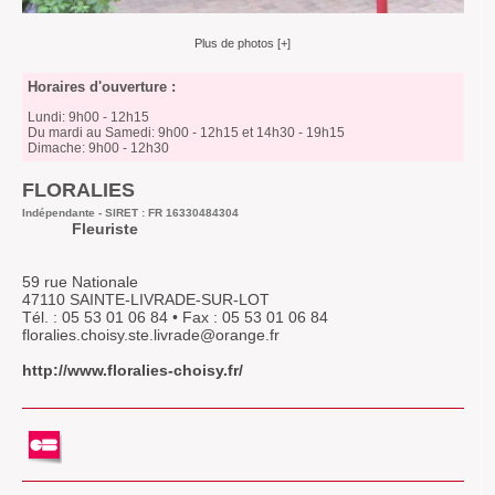
Plus de photos [+]
Horaires d'ouverture :
Lundi: 9h00 - 12h15
Du mardi au Samedi: 9h00 - 12h15 et 14h30 - 19h15
Dimache: 9h00 - 12h30
FLORALIES
Indépendante - SIRET : FR 16330484304
Fleuriste
59 rue Nationale
47110
SAINTE-LIVRADE-SUR-LOT
Tél. : 05 53 01 06 84 • Fax : 05 53 01 06 84
floralies.choisy.ste.livrade@orange.fr
http://www.floralies-choisy.fr/