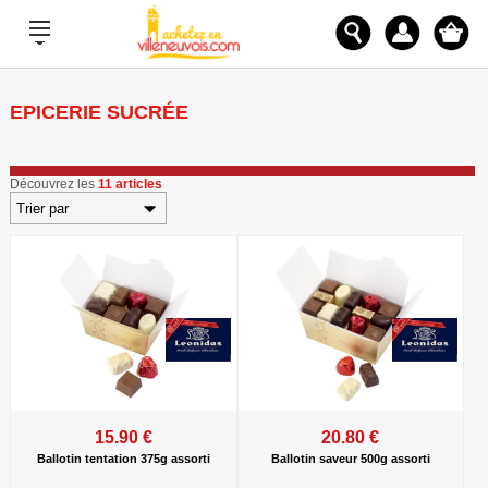
EPICERIE SUCRÉE
Découvrez les
11 articles
15.90 €
20.80 €
Ballotin tentation 375g assorti
Ballotin saveur 500g assorti