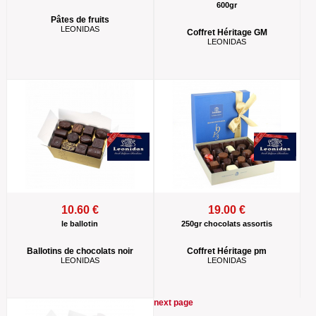
600gr
Pâtes de fruits
LEONIDAS
Coffret Héritage GM
LEONIDAS
10.60 €
19.00 €
le ballotin
250gr chocolats assortis
Ballotins de chocolats noir
Coffret Héritage pm
LEONIDAS
LEONIDAS
next page