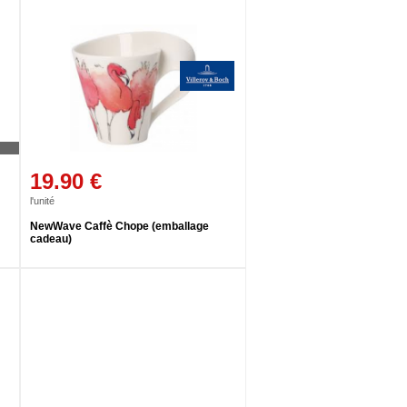
19.90 €
l'unité
NewWave Caffè Chope (emballage
cadeau)