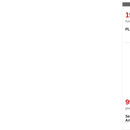
Staub
Villeroy Et Boch
1
l'un
PL
9
prix
Se
Ar