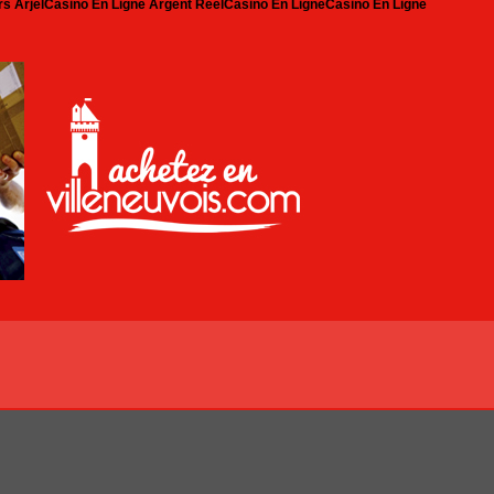
rs Arjel
Casino En Ligne Argent Réel
Casino En Ligne
Casino En Ligne