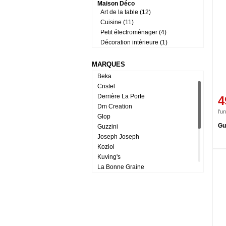
Maison Déco
Art de la table (12)
Cuisine (11)
Petit électroménager (4)
Décoration intérieure (1)
MARQUES
Beka
Cristel
Derrière La Porte
4
Dm Creation
l'un
Glop
Gu
Guzzini
Joseph Joseph
Koziol
Kuving's
La Bonne Graine
Lotus Grill
Magimix
Mastrad
Opinel
Scrapcooking