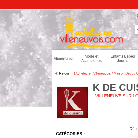
Mode et
Enfants Bébés
Alimentation
Accessoires
Jouets
Retour
|
Achetez en Villeneuvois
/
Maison Déco
/
C
K DE CUI
VILLENEUVE SUR LOT
Déco
CATÉGORIES :