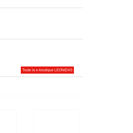
Toute la e-boutique LEONIDAS