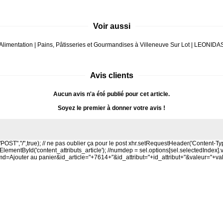
Voir aussi
Alimentation
|
Pains, Pâtisseries et Gourmandises à Villeneuve Sur Lot
|
LEONIDA
Avis clients
Aucun avis n'a été publié pour cet article.
Soyez le premier à donner votre avis !
en("POST","/",true); // ne pas oublier ça pour le post xhr.setRequestHeader('Content-T
lementById('content_attributs_article'); //numdep = sel.options[sel.selectedIndex].
md=Ajouter au panier&id_article="+7614+"&id_attribut="+id_attribut+"&valeur="+val
Hidden gems
rance
Meilleur Casino En Ligne France
Casino En Ligne
Casino En Ligne France
C
ne
Meilleur Casino En Ligne
Crypto Casinos
Meilleur Casino En Ligne Fiable
Casin
 Ligne
Paris Sportif Ufc
Casino En Ligne France
Casino En Ligne Nouveau
Casino
on Aams
Casino En Ligne France Fiable
Casino En Ligne
Olympe Casino En Fran
ne France Légal
Nouveau Casino En Ligne
Casino Online France
Paris Sportif Ho