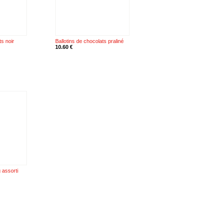
ts noir
Ballotins de chocolats praliné
10.60 €
 assorti