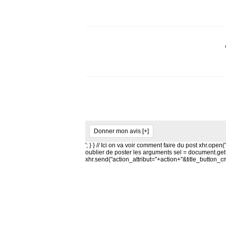
Donner mon avis
[+]
'; } } // Ici on va voir comment faire du post xhr.op
oublier de poster les arguments sel = document.getE
xhr.send("action_attribut="+action+"&title_button_c
Nouveaux Sites Paris Sportif
Meilleur Bookmaker Hors Arjel
Casino En Ligne F
Casino En Ligne France
Meilleur Casino En Ligne France
Meilleur Casino En Lig
Casino En Ligne Sans Document
Casino En Ligne
Paris Sportif Tennis
Casino En
Meilleur Casino En Ligne France
Meilleur Casino En Ligne France
Bookmaker N
Casino En Ligne Retrait Immédiat 2026
Nouveau Casino En Ligne
Casino En Lig