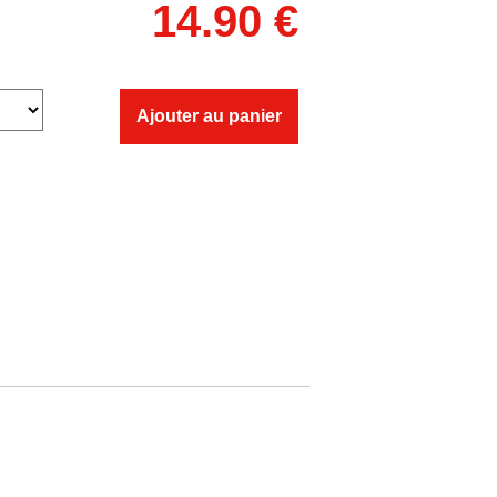
14.90 €
Ajouter au panier