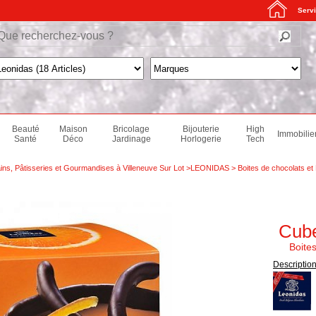
Servi
Beauté
Maison
Bricolage
Bijouterie
High
Immobilie
Santé
Déco
Jardinage
Horlogerie
Tech
ins, Pâtisseries et Gourmandises à Villeneuve Sur Lot
>
LEONIDAS
> Boites de chocolats e
Cube
Boite
Description