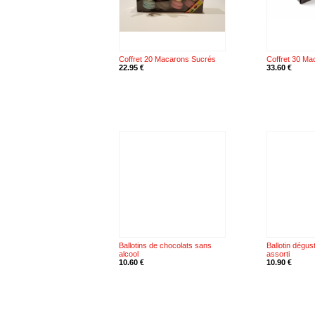
Coffret 20 Macarons Sucrés
Coffret 30 Ma
22.95 €
33.60 €
Ballotins de chocolats sans
Ballotin dégus
alcool
assorti
10.60 €
10.90 €