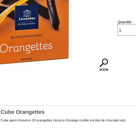
Quantité :
Cube Orangettes
Cube garni d'environ 20 orangettes (écorce d'orange confite enrobé de chocolat noir).