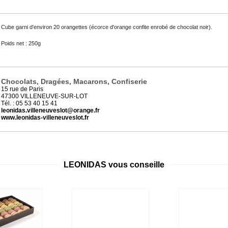
Cube garni d'environ 20 orangettes (écorce d'orange confite enrobé de chocolat noir).
Poids net : 250g
Chocolats, Dragées, Macarons, Confiserie
15 rue de Paris
47300
VILLENEUVE-SUR-LOT
Tél. : 05 53 40 15 41
leonidas.villeneuveslot@orange.fr
www.leonidas-villeneuveslot.fr
LEONIDAS vous conseille