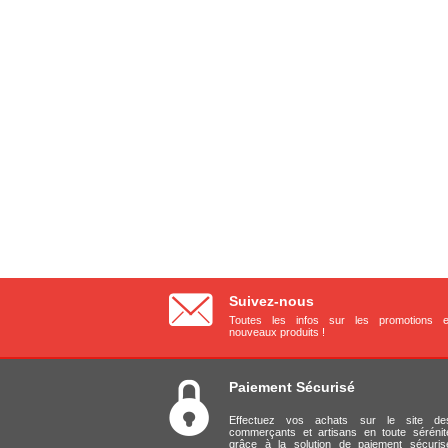
Casino En Ligne
Casino En Ligne France
Casino En Ligne Argent Réel
Où v
Suivez-nous
Toutes les infos sur les promotions e
nouveaux produits !
Paiement Sécurisé
Effectuez vos achats sur le site de
commerçants et artisans en toute sérénit
grâce à la solution de paiement sécuris