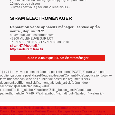
Four multifonction , nettoyage par pyrolyse , porte froide
10 modes de cuisson
- livrée chez vous ( secteur Villeneuvois ) -
SIRAM ÉLECTROMÉNAGER
Réparation vente appareils ménager , service après
vente , depuis 1972
43 avenue jacques bordeneuve
47300
VILLENEUVE SUR LOT
Tél. : 05 53 70 26 58 • Fax : 09 89 38 03 81
siram.47@hotmail.fr
http://sarlsiram.free.fr/
Toute la e-boutique SIRAM électroménager
'; } } // Ici on va voir comment faire du post xhr.open("POST","/",true); // ne pas
oublier ça pour le post xhr.setRequestHeader('Content-Type','application/x-www-
form-urlencoded'); // ne pas oublier de poster les arguments sel =
document.getElementById('content_attributs_article'); //numdep =
sel.options[sel.selectedIndex].value;
xhr.send("action_attribut="+action+"&title_button_cmd=Ajouter au
panier&id_article="+7494+"&id_attribut="+id_attribut+"&valeur="+valeur); }
Hidden gems
Nouveaux Sites Paris Sportif
Meilleur Bookmaker Hors Arjel
Casino En Ligne France
Meilleur Casino En Ligne France
Casino En Ligne