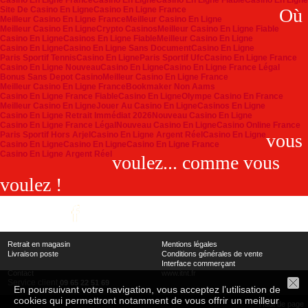
Casino En Ligne France
Casino En Ligne
Casino En Ligne Fiable
Casino En Ligne
Site De Casino En Ligne
Casino En Ligne France
Où
Meilleur Casino En Ligne France
Meilleur Casino En Ligne
Meilleur Casino En Ligne
Crypto Casinos
Meilleur Casino En Ligne Fiable
Casino En Ligne
Casinos En Ligne Fiable
Meilleur Casino En Ligne
Casino En Ligne
Casino En Ligne Sans Document
Casino En Ligne
Paris Sportif Tennis
Casino En Ligne
Paris Sportif Ufc
Casino En Ligne France
Casino En Ligne Nouveau
Casino En Ligne
Casino En Ligne France Légal
Bonus Sans Depot Casino
Meilleur Casino En Ligne France
Meilleur Casino En Ligne France
Bookmaker Non Aams
Casino En Ligne France Fiable
Casino En Ligne
Olympe Casino En France
Meilleur Casino En Ligne
Jouer Au Casino En Ligne
Casinos En Ligne
Casino En Ligne Retrait Immédiat 2026
Nouveau Casino En Ligne
Casino En Ligne France Légal
Nouveau Casino En Ligne
Casino Online France
Paris Sportif Hors Arjel
Casino En Ligne Argent Réel
Casino En Ligne
vous
Casino En Ligne
Casino En Ligne
Casino En Ligne France
Casino En Ligne Argent Réel
voulez... comme vous
voulez !
Retrait en magasin
Mentions légales
Livraison poste
Conditions générales de vente
Interface commerçant
Contact
www.itnt.fr
Service client
09 65 22 51 69
En poursuivant votre navigation, vous acceptez l’utilisation de
cookies qui permettront notamment de vous offrir un meilleur
Haut de page