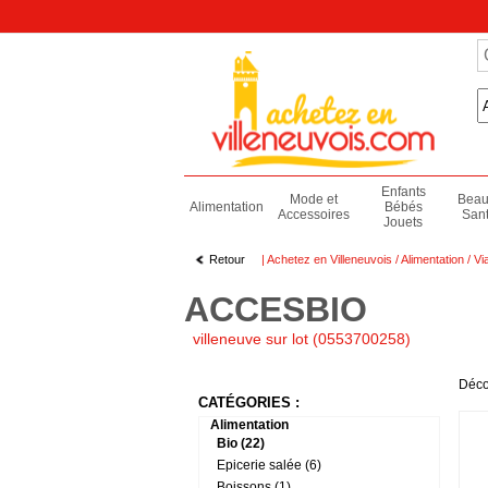
Enfants
Mode et
Beau
Alimentation
Bébés
Accessoires
San
Jouets
Retour
|
Achetez en Villeneuvois
/
Alimentation
/
Vi
ACCESBIO
villeneuve sur lot (0553700258)
Déco
CATÉGORIES :
Alimentation
Bio (22)
Epicerie salée (6)
Boissons (1)