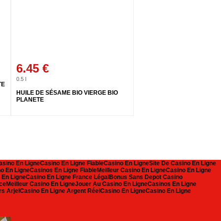
6.45 €
0.5 l
TE
HUILE DE SÉSAME BIO VIERGE BIO
PLANETE
asino En Ligne
Casino En Ligne Fiable
Casino En Ligne
Site De Casino En Ligne
o En Ligne
Casinos En Ligne Fiable
Meilleur Casino En Ligne
Casino En Ligne
 En Ligne
Casino En Ligne France Légal
Bonus Sans Depot Casino
ce
Meilleur Casino En Ligne
Jouer Au Casino En Ligne
Casinos En Ligne
rs Arjel
Casino En Ligne Argent Réel
Casino En Ligne
Casino En Ligne