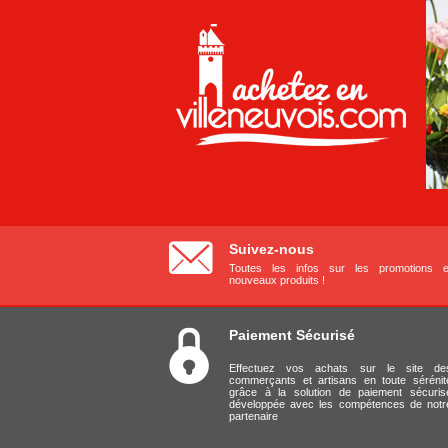
Suivez-nous
Toutes les infos sur les promotions e
nouveaux produits !
Paiement Sécurisé
Effectuez vos achats sur le site de
commerçants et artisans en toute sérénit
grâce à la solution de paiement sécuris
développée avec les compétences de notr
partenaire