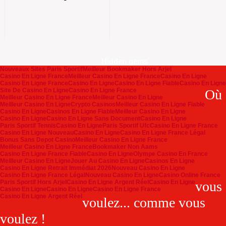
Hidden gems
Nouveaux Sites Paris Sportif
Meilleur Bookmaker Hors Arjel
Casino En Ligne France
Meilleur Casino En Ligne France
Casino En Ligne
Casino En Ligne France
Casino En Ligne
Casino En Ligne Fiable
Casino En Ligne
Site De Casino En Ligne
Casino En Ligne France
Où
Meilleur Casino En Ligne France
Meilleur Casino En Ligne
Meilleur Casino En Ligne
Crypto Casinos
Meilleur Casino En Ligne Fiable
Casino En Ligne
Casinos En Ligne Fiable
Meilleur Casino En Ligne
Casino En Ligne
Casino En Ligne Sans Document
Casino En Ligne
Paris Sportif Tennis
Casino En Ligne
Paris Sportif Ufc
Casino En Ligne France
Casino En Ligne Nouveau
Casino En Ligne
Casino En Ligne France Légal
Bonus Sans Depot Casino
Meilleur Casino En Ligne France
Meilleur Casino En Ligne France
Bookmaker Non Aams
Casino En Ligne France Fiable
Casino En Ligne
Olympe Casino En France
Meilleur Casino En Ligne
Jouer Au Casino En Ligne
Casinos En Ligne
Casino En Ligne Retrait Immédiat 2026
Nouveau Casino En Ligne
Casino En Ligne France Légal
Nouveau Casino En Ligne
Casino Online France
Paris Sportif Hors Arjel
Casino En Ligne Argent Réel
Casino En Ligne
vous
Casino En Ligne
Casino En Ligne
Casino En Ligne France
Casino En Ligne Argent Réel
voulez... comme vous
voulez !