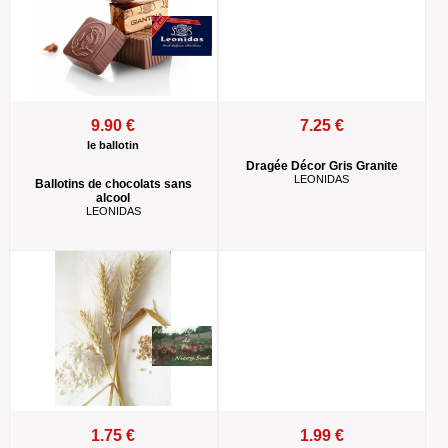
9.90 €
7.25 €
le ballotin
Dragée Décor Gris Granite
LEONIDAS
Ballotins de chocolats sans
alcool
LEONIDAS
1.75 €
1.99 €