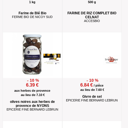
1 kg
500 g
Farine de Blé Bio
FARINE DE RIZ COMPLET BIO
FERME BIO DE NICOY SUD
CELNAT
ACCESBIO
- 10 %
- 10 %
6.39 €
6.84 €
/ pièce
au lieu de
7.60 €
aux herbes de provence
au lieu de
7.10 €
Givre de sel
EPICERIE FINE BERNARD LEBRUN
olives noires aux herbes de
provence de NYONS
EPICERIE FINE BERNARD LEBRUN