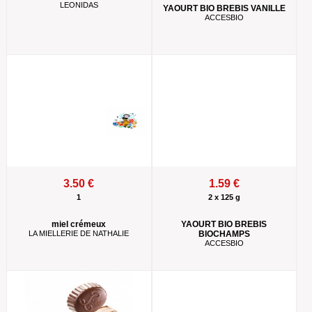
LEONIDAS
YAOURT BIO BREBIS VANILLE
ACCESBIO
3.50 €
1.59 €
1
2 x 125 g
miel crémeux
YAOURT BIO BREBIS
LA MIELLERIE DE NATHALIE
BIOCHAMPS
ACCESBIO