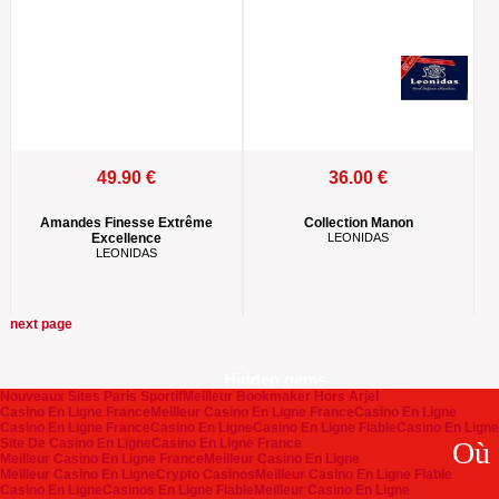
49.90 €
36.00 €
Amandes Finesse Extrême
Collection Manon
Excellence
LEONIDAS
LEONIDAS
next page
Hidden gems
Nouveaux Sites Paris Sportif
Meilleur Bookmaker Hors Arjel
Casino En Ligne France
Meilleur Casino En Ligne France
Casino En Ligne
Casino En Ligne France
Casino En Ligne
Casino En Ligne Fiable
Casino En Ligne
Site De Casino En Ligne
Casino En Ligne France
Où
Meilleur Casino En Ligne France
Meilleur Casino En Ligne
Meilleur Casino En Ligne
Crypto Casinos
Meilleur Casino En Ligne Fiable
Casino En Ligne
Casinos En Ligne Fiable
Meilleur Casino En Ligne