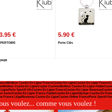
3.95 €
5.90 €
PERTOIRE
Porte Clés
 page
Hidden gems
rance
Meilleur Casino En Ligne France
Casino En Ligne
Casino En Ligne France
C
ne
Meilleur Casino En Ligne
Crypto Casinos
Meilleur Casino En Ligne Fiable
Casin
 Ligne
Paris Sportif Ufc
Casino En Ligne France
Casino En Ligne Nouveau
Casino
on Aams
Casino En Ligne France Fiable
Casino En Ligne
Olympe Casino En Fran
ne France Légal
Nouveau Casino En Ligne
Casino Online France
Paris Sportif Ho
ous voulez... comme vous voulez !