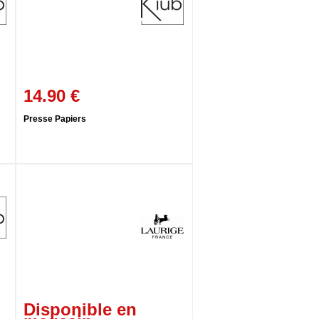
14.90 €
Presse Papiers
Disponible en